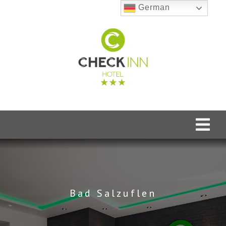
Zum
German
Inhalt
springen
Togg
Navi
Home
Unser Hotel
Bad Salzuflen
Unsere Zimmer